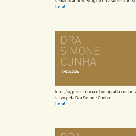
semanal aqui no Blog do CRV sobre a perso
Leia!
Intuição, persistência e tomografia comput
salvo pela Dra Simone Cunha.
Leia!