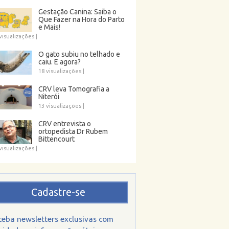
Gestação Canina: Saiba o
Que Fazer na Hora do Parto
e Mais!
visualizações
|
O gato subiu no telhado e
caiu. E agora?
18 visualizações
|
CRV leva Tomografia a
Niterói
13 visualizações
|
CRV entrevista o
ortopedista Dr Rubem
Bittencourt
visualizações
|
Cadastre-se
ceba newsletters exclusivas com