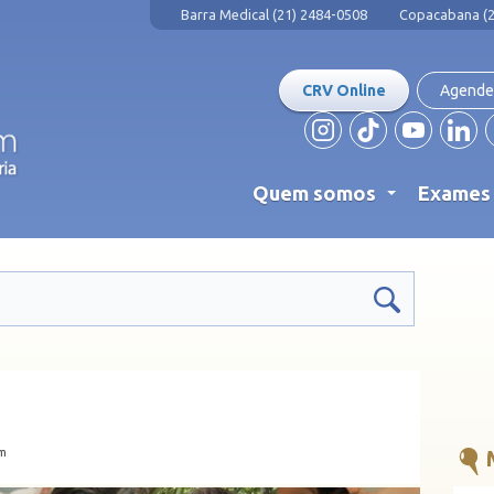
Barra Medical (21) 2484-0508
Copacabana (2
CRV Online
Agende
Quem somos
Exame
...
em