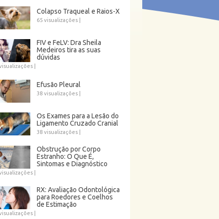
Colapso Traqueal e Raios-X
65 visualizações
|
FIV e FeLV: Dra Sheila
Medeiros tira as suas
dúvidas
visualizações
|
Efusão Pleural
38 visualizações
|
Os Exames para a Lesão do
Ligamento Cruzado Cranial
38 visualizações
|
Obstrução por Corpo
Estranho: O Que É,
Sintomas e Diagnóstico
visualizações
|
RX: Avaliação Odontológica
para Roedores e Coelhos
de Estimação
visualizações
|