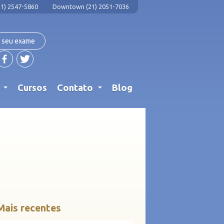
1) 2547-5860
Downtown (21) 2051-7036
 seu exame
s
Cursos
Contato
Blog
...
...
Mais recentes