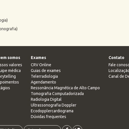
ogia)
onografia)
em somos
Exames
Contato
ssos valores
CRV Online
Fale conos
uipe médica
Guias de exames
Localizaçã
rytelling
Telerradiologia
Canal de D
poimentos
Agendamento
tágios
Ressonância Magnética de Alto Campo
Tomografia Computadorizada
Radiologia Digital
Ultrassonografia Doppler
Ecodopplercardiograma
Dúvidas frequentes