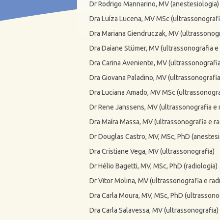
e
Dr Rodrigo Mannarino, MV (anestesiologia)
r
Dra Luíza Lucena, MV MSc (ultrassonografia
Dra Mariana Giendruczak, MV (ultrassonogr
i
Dra Daiane Stümer, MV (ultrassonografia e 
a
Dra Carina Aveniente, MV (ultrassonografia
d
Dra Giovana Paladino, MV (ultrassonografia
e
Dra Luciana Amado, MV MSc (ultrassonograf
Dr Rene Janssens, MV (ultrassonografia e r
i
Dra Maíra Massa, MV (ultrassonografia e ra
l
Dr Douglas Castro, MV, MSc, PhD (anestesi
u
Dra Cristiane Vega, MV (ultrassonografia)
Dr Hélio Bagetti, MV, MSc, PhD (radiologia)
s
Dr Vitor Molina, MV (ultrassonografia e rad
t
Dra Carla Moura, MV, MSc, PhD (ultrassono
r
Dra Carla Salavessa, MV (ultrassonografia)