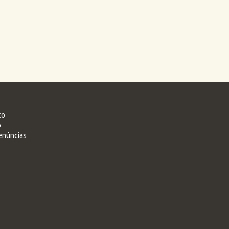
co
o
enúncias