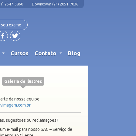
1) 2547-5860
Downtown (21) 2051-7036
 seu exame
s
Cursos
Contato
Blog
...
...
Galeria de ilustres
parte da nossa equipe:
vimagem.com.br
as, sugestões ou reclamações?
 um e-mail para nosso SAC – Serviço de
imento ao Cliente