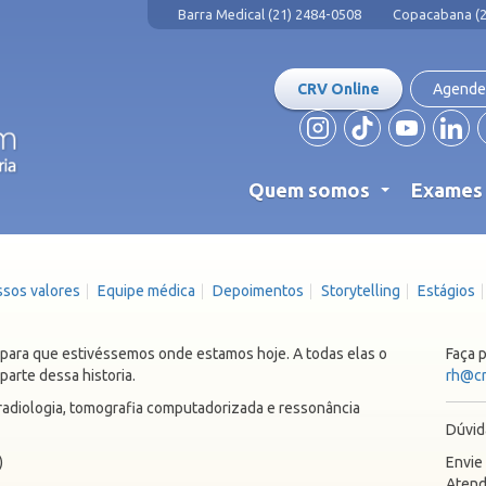
Barra Medical (21) 2484-0508
Copacabana (2
CRV Online
Agende
Quem somos
Exame
...
sos valores
Equipe médica
Depoimentos
Storytelling
Estágios
, para que estivéssemos onde estamos hoje. A todas elas o
Faça 
arte dessa historia.
rh@cr
 radiologia, tomografia computadorizada e ressonância
Dúvid
)
Envie
Atend