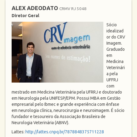
ALEX ADEODATO
CRMV RJ 5048
Diretor Geral
Sócio
idealizad
or do CRV
Imagem.
Graduado
em
Medicina
Veterinári
a pela
UFFRJ
com
mestrado em Medicina Veterinária pela UFRRJ e doutorado
em Neurologia pela UNIFESP/EPM. Possui MBA em Gestão
empresarial pelo Ibmec e grande experiência com ênfase
em neurologia clínica, neurocirurgia e neuroimagem. É sócio
fundador e tesoureiro da Associação Brasileira de
Neurologia Veterinária (ABNV).
Lattes:
http://lattes.cnpq.br/7878848375711228