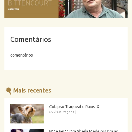
Comentários
comentários
Mais recentes
Colapso Traqueal e Raios-X
65 visualizações
|
FIV e FeLV: Dra Sheila Medeiros tira as