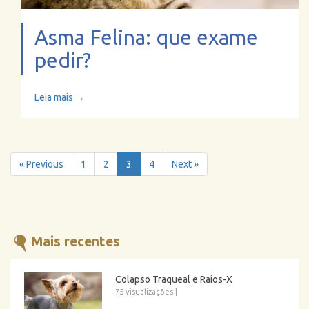
Asma Felina: que exame
pedir?
Leia mais →
« Previous
1
2
3
4
Next »
Mais recentes
Colapso Traqueal e Raios-X
75 visualizações
|