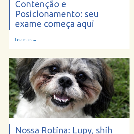
Contenção e
Posicionamento: seu
exame começa aqui
Leia mais →
Nossa Rotina: Lupy, shih