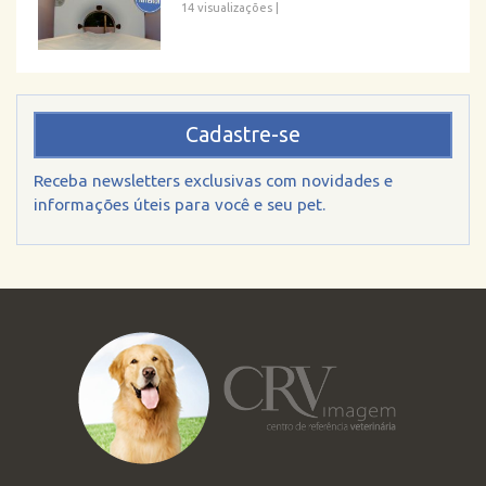
14 visualizações
|
Cadastre-se
Receba newsletters exclusivas com novidades e
informações úteis para você e seu pet.