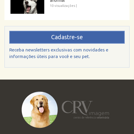
anormal
10 visualizações
|
Cadastre-se
Receba newsletters exclusivas com novidades e
informações úteis para você e seu pet.