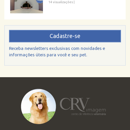
14 visualizações
|
Cadastre-se
Receba newsletters exclusivas com novidades e
informações úteis para você e seu pet.