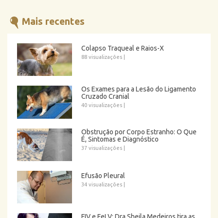
Mais recentes
Colapso Traqueal e Raios-X
88 visualizações
|
Os Exames para a Lesão do Ligamento
Cruzado Cranial
40 visualizações
|
Obstrução por Corpo Estranho: O Que
É, Sintomas e Diagnóstico
37 visualizações
|
Efusão Pleural
34 visualizações
|
FIV e FeLV: Dra Sheila Medeiros tira as