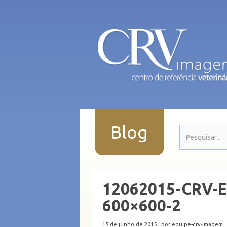
Blog
12062015-CRV-En
600×600-2
15 de junho de 2015 |
por equipe-crv-imagem