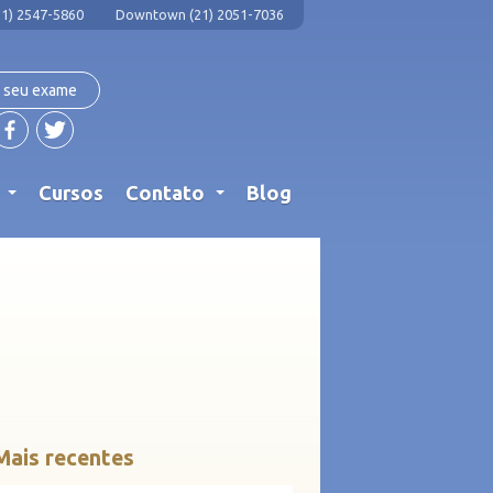
1) 2547-5860
Downtown (21) 2051-7036
 seu exame
s
Cursos
Contato
Blog
...
...
Mais recentes