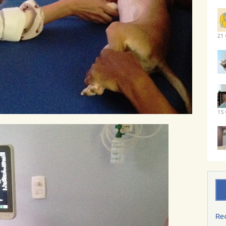
21 
15 
Re