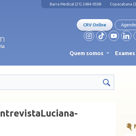
Barra Medical (21) 2484-0508
Copacabana (2
CRV Online
Agende
Quem somos
Exame
...
trevistaLuciana-