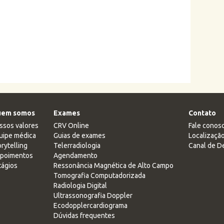
em somos
Exames
Contato
ssos valores
CRV Online
Fale conos
uipe médica
Guias de exames
Localizaçã
rytelling
Telerradiologia
Canal de D
poimentos
Agendamento
tágios
Ressonância Magnética de Alto Campo
Tomografia Computadorizada
Radiologia Digital
Ultrassonografia Doppler
Ecodopplercardiograma
Dúvidas frequentes