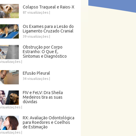
Colapso Traqueal e Raios-X
87 visualizações
|
Os Exames para a Lesão do
Ligamento Cruzado Cranial
39 visualizações
|
Obstrução por Corpo
Estranho: O Que É,
Sintomas e Diagnóstico
visualizações
|
Efusão Pleural
34 visualizações
|
FIV e FeLV: Dra Sheila
Medeiros tira as suas
dúvidas
visualizações
|
RX: Avaliação Odontológica
para Roedores e Coelhos
de Estimação
visualizações
|