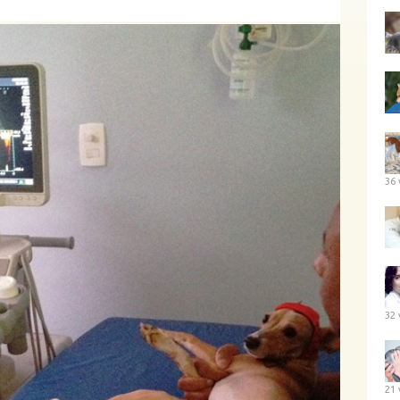
36 
32 
21 