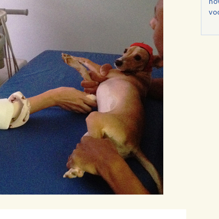
no
voc