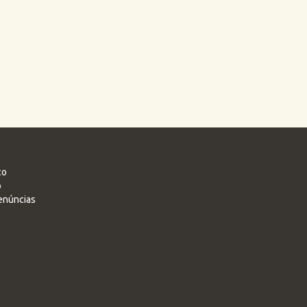
co
o
enúncias