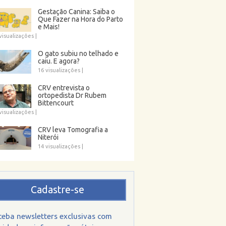
Gestação Canina: Saiba o
Que Fazer na Hora do Parto
e Mais!
visualizações
|
O gato subiu no telhado e
caiu. E agora?
16 visualizações
|
CRV entrevista o
ortopedista Dr Rubem
Bittencourt
visualizações
|
CRV leva Tomografia a
Niterói
14 visualizações
|
Cadastre-se
ceba newsletters exclusivas com