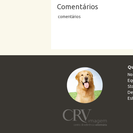
Comentários
comentários
Qu
No
Eq
Sto
De
Es