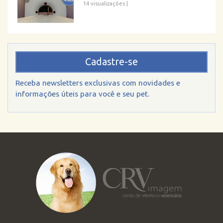
14 visualizações
|
Cadastre-se
Receba newsletters exclusivas com novidades e
informações úteis para você e seu pet.