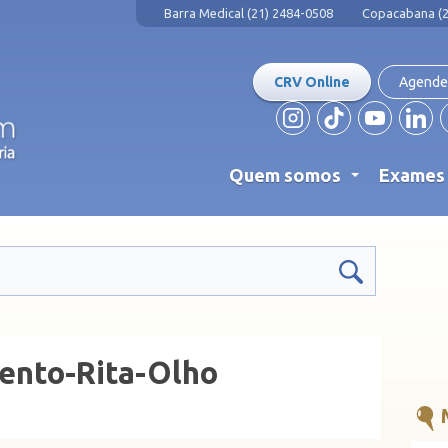
Barra Medical (21) 2484-0508
Copacabana (2
CRV Online
Agende
Quem somos
Exame
...
nto-Rita-Olho