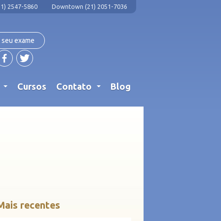
1) 2547-5860
Downtown (21) 2051-7036
 seu exame
s
Cursos
Contato
Blog
...
...
Mais recentes