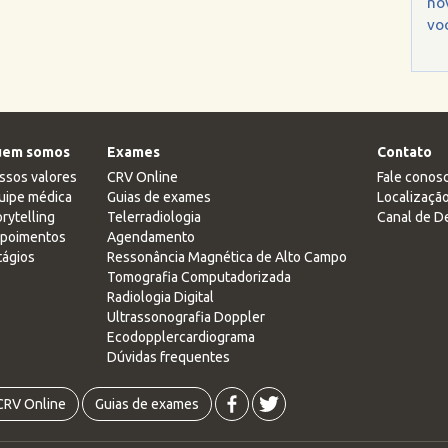
no
voc
em somos
Exames
Contato
ssos valores
CRV Online
Fale conos
uipe médica
Guias de exames
Localizaçã
rytelling
Telerradiologia
Canal de D
poimentos
Agendamento
tágios
Ressonância Magnética de Alto Campo
Tomografia Computadorizada
Radiologia Digital
Ultrassonografia Doppler
Ecodopplercardiograma
Dúvidas frequentes
CRV Online
Guias de exames