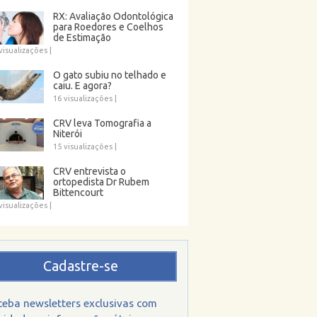
RX: Avaliação Odontológica
para Roedores e Coelhos
de Estimação
visualizações
|
O gato subiu no telhado e
caiu. E agora?
16 visualizações
|
CRV leva Tomografia a
Niterói
15 visualizações
|
CRV entrevista o
ortopedista Dr Rubem
Bittencourt
visualizações
|
Cadastre-se
ceba newsletters exclusivas com