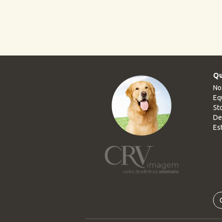
Qu
No
Eq
Sto
De
Es