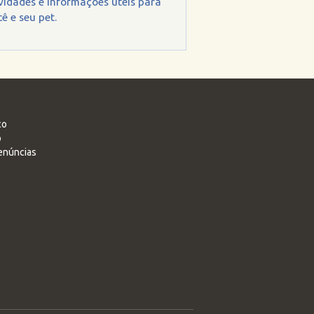
vidades e informações úteis para
ê e seu pet.
co
o
enúncias