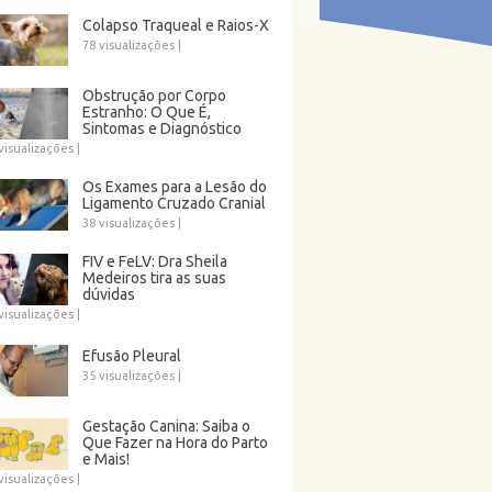
Colapso Traqueal e Raios-X
78 visualizações
|
Obstrução por Corpo
Estranho: O Que É,
Sintomas e Diagnóstico
visualizações
|
Os Exames para a Lesão do
Ligamento Cruzado Cranial
38 visualizações
|
FIV e FeLV: Dra Sheila
Medeiros tira as suas
dúvidas
visualizações
|
Efusão Pleural
35 visualizações
|
Gestação Canina: Saiba o
Que Fazer na Hora do Parto
e Mais!
visualizações
|