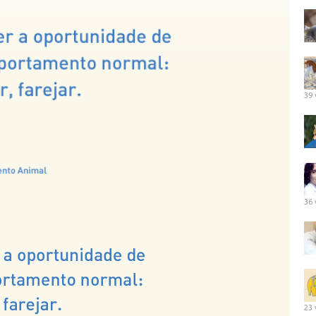
39 
36 
23 