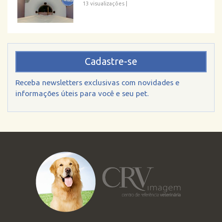
13 visualizações
|
Cadastre-se
Receba newsletters exclusivas com novidades e
informações úteis para você e seu pet.