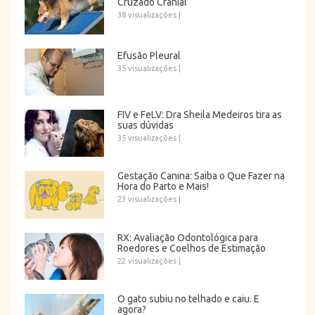
Cruzado Cranial
38 visualizações
|
Efusão Pleural
35 visualizações
|
FIV e FeLV: Dra Sheila Medeiros tira as
suas dúvidas
35 visualizações
|
Gestação Canina: Saiba o Que Fazer na
Hora do Parto e Mais!
23 visualizações
|
RX: Avaliação Odontológica para
Roedores e Coelhos de Estimação
22 visualizações
|
O gato subiu no telhado e caiu. E
agora?