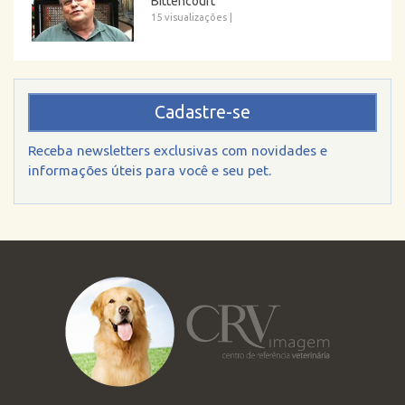
Bittencourt
15 visualizações
|
Cadastre-se
Receba newsletters exclusivas com novidades e
informações úteis para você e seu pet.