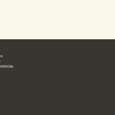
co
o
enúncias