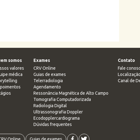
em somos
Exames
Contato
ssos valores
CRV Online
Fale conos
uipe médica
Guias de exames
Localizaçã
rytelling
Telerradiologia
Canal de D
poimentos
Agendamento
tágios
Ressonância Magnética de Alto Campo
Tomografia Computadorizada
Radiologia Digital
Ultrassonografia Doppler
Ecodopplercardiograma
Dúvidas frequentes
CRV Online
Guias de exames