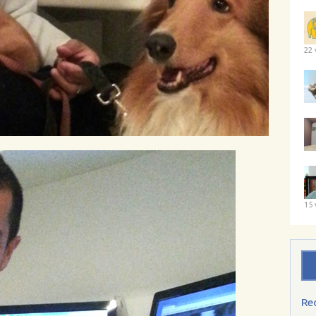
22 
15 
Re