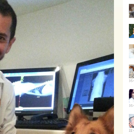
35 
35 
22 