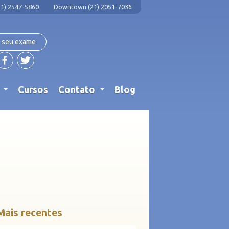
1) 2547-5860
Downtown (21) 2051-7036
 seu exame
s
Cursos
Contato
Blog
...
...
Mais recentes