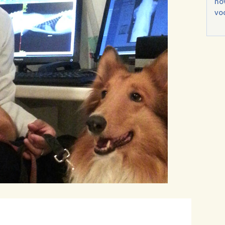
no
voc