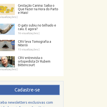
Gestação Canina: Saiba o
Que Fazer na Hora do Parto
e Mais!
visualizações
|
O gato subiu no telhado e
caiu. E agora?
16 visualizações
|
CRV leva Tomografia a
Niterói
15 visualizações
|
CRV entrevista o
ortopedista Dr Rubem
Bittencourt
visualizações
|
Cadastre-se
ceba newsletters exclusivas com