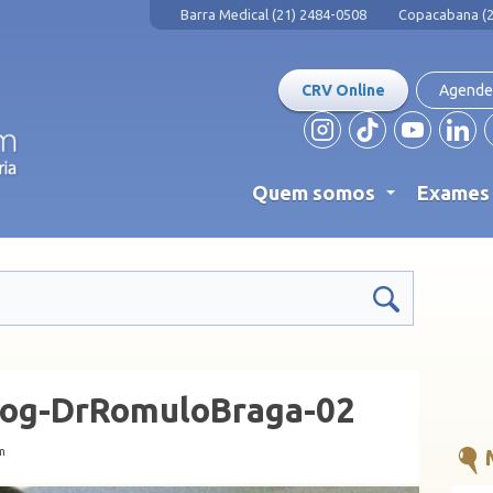
Barra Medical (21) 2484-0508
Copacabana (2
CRV Online
Agende
Quem somos
Exame
...
log-DrRomuloBraga-02
m