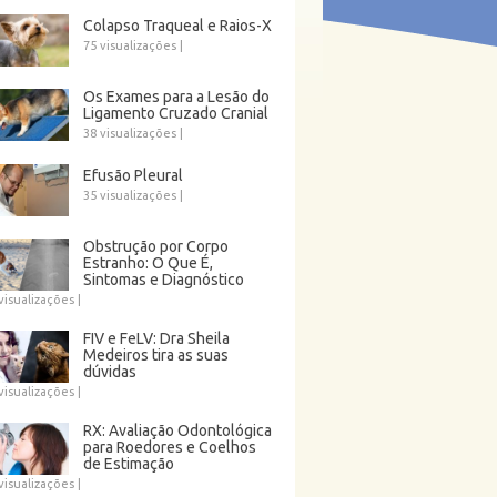
Colapso Traqueal e Raios-X
75 visualizações
|
Os Exames para a Lesão do
Ligamento Cruzado Cranial
38 visualizações
|
Efusão Pleural
35 visualizações
|
Obstrução por Corpo
Estranho: O Que É,
Sintomas e Diagnóstico
visualizações
|
FIV e FeLV: Dra Sheila
Medeiros tira as suas
dúvidas
visualizações
|
RX: Avaliação Odontológica
para Roedores e Coelhos
de Estimação
visualizações
|