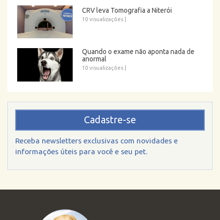
CRV leva Tomografia a Niterói
10 visualizações
|
Quando o exame não aponta nada de
anormal
10 visualizações
|
Cadastre-se
Receba newsletters exclusivas com novidades e
informações úteis para você e seu pet.