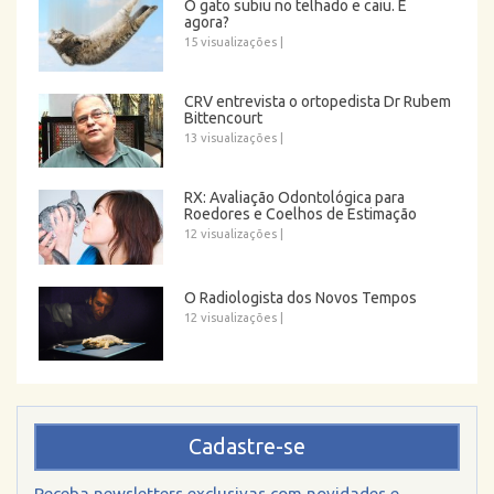
O gato subiu no telhado e caiu. E
agora?
15 visualizações
|
CRV entrevista o ortopedista Dr Rubem
Bittencourt
13 visualizações
|
RX: Avaliação Odontológica para
Roedores e Coelhos de Estimação
12 visualizações
|
O Radiologista dos Novos Tempos
12 visualizações
|
Cadastre-se
Receba newsletters exclusivas com novidades e