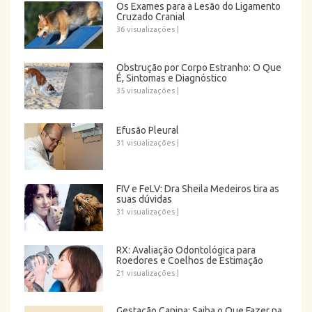
Os Exames para a Lesão do Ligamento
Cruzado Cranial
36 visualizações
|
Obstrução por Corpo Estranho: O Que
É, Sintomas e Diagnóstico
35 visualizações
|
Efusão Pleural
31 visualizações
|
FIV e FeLV: Dra Sheila Medeiros tira as
suas dúvidas
31 visualizações
|
RX: Avaliação Odontológica para
Roedores e Coelhos de Estimação
21 visualizações
|
Gestação Canina: Saiba o Que Fazer na