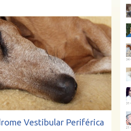
34 
31 
rome Vestibular Periférica
21 