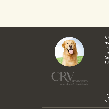
Qu
No
Eq
Sto
De
Es