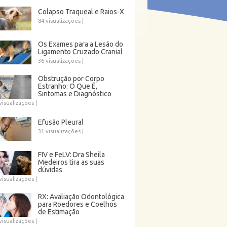
Colapso Traqueal e Raios-X
84 visualizações
|
Os Exames para a Lesão do
Ligamento Cruzado Cranial
36 visualizações
|
Obstrução por Corpo
Estranho: O Que É,
Sintomas e Diagnóstico
visualizações
|
Efusão Pleural
31 visualizações
|
FIV e FeLV: Dra Sheila
Medeiros tira as suas
dúvidas
visualizações
|
RX: Avaliação Odontológica
para Roedores e Coelhos
de Estimação
visualizações
|