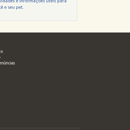
vidades e informações úteis para
ê e seu pet.
co
o
enúncias