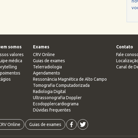
no
voc
em somos
Exames
Contato
ssos valores
CRV Online
Fale conos
uipe médica
Guias de exames
Localizaçã
rytelling
Telerradiologia
Canal de D
poimentos
Agendamento
tágios
Ressonância Magnética de Alto Campo
Tomografia Computadorizada
Radiologia Digital
Ultrassonografia Doppler
Ecodopplercardiograma
Dúvidas frequentes
CRV Online
Guias de exames