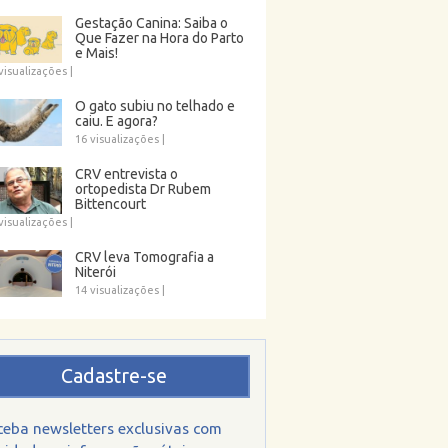
Gestação Canina: Saiba o
Que Fazer na Hora do Parto
e Mais!
visualizações
|
O gato subiu no telhado e
caiu. E agora?
16 visualizações
|
CRV entrevista o
ortopedista Dr Rubem
Bittencourt
visualizações
|
CRV leva Tomografia a
Niterói
14 visualizações
|
Cadastre-se
ceba newsletters exclusivas com