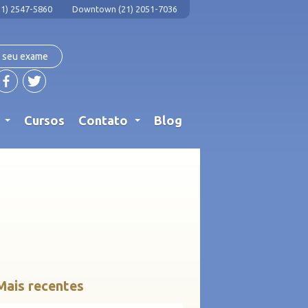
1) 2547-5860
Downtown (21) 2051-7036
 seu exame
s
Cursos
Contato
Blog
...
...
Mais recentes