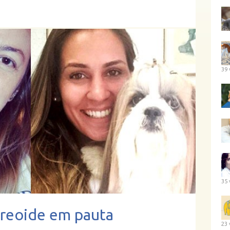
39 
35 
ireoide em pauta
23 