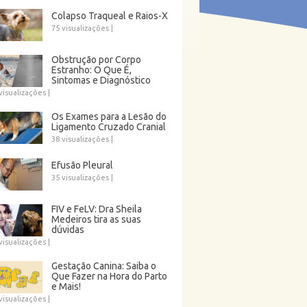
Colapso Traqueal e Raios-X
75 visualizações
|
Obstrução por Corpo
Estranho: O Que É,
Sintomas e Diagnóstico
visualizações
|
Os Exames para a Lesão do
Ligamento Cruzado Cranial
38 visualizações
|
Efusão Pleural
35 visualizações
|
FIV e FeLV: Dra Sheila
Medeiros tira as suas
dúvidas
visualizações
|
Gestação Canina: Saiba o
Que Fazer na Hora do Parto
e Mais!
visualizações
|