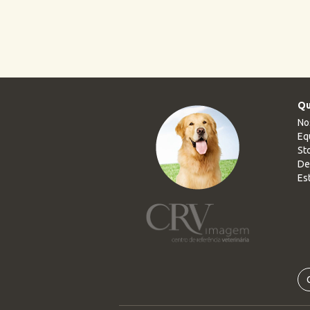
Qu
No
Eq
Sto
De
Es