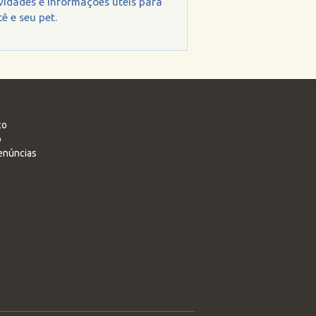
vidades e informações úteis para
ê e seu pet.
co
o
enúncias