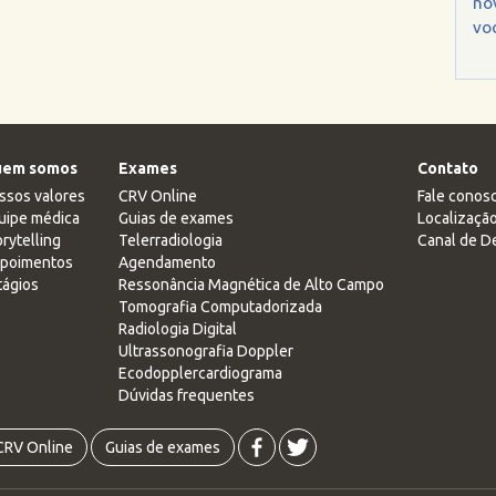
no
voc
em somos
Exames
Contato
ssos valores
CRV Online
Fale conos
uipe médica
Guias de exames
Localizaçã
rytelling
Telerradiologia
Canal de D
poimentos
Agendamento
tágios
Ressonância Magnética de Alto Campo
Tomografia Computadorizada
Radiologia Digital
Ultrassonografia Doppler
Ecodopplercardiograma
Dúvidas frequentes
CRV Online
Guias de exames