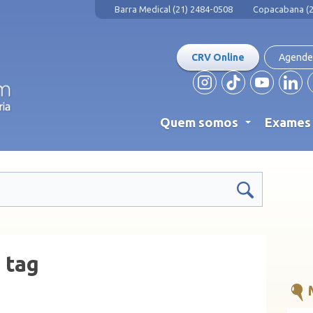
Barra Medical (21) 2484-0508
Copacabana (2
CRV Online
Agende
Quem somos
Exame
...
 tag