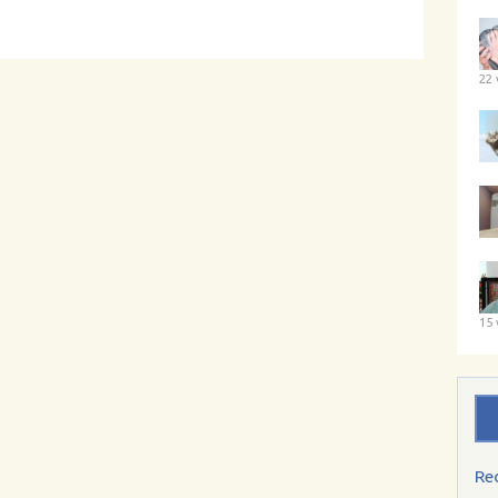
22 
15 
Re