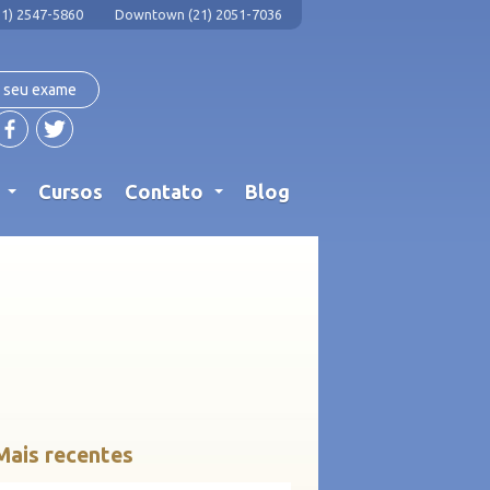
1) 2547-5860
Downtown (21) 2051-7036
 seu exame
s
Cursos
Contato
Blog
...
...
Mais recentes