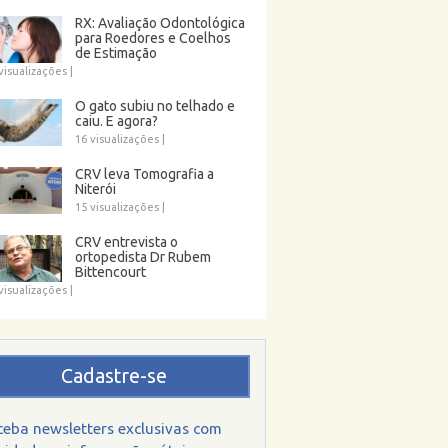
RX: Avaliação Odontológica
para Roedores e Coelhos
de Estimação
visualizações
|
O gato subiu no telhado e
caiu. E agora?
16 visualizações
|
CRV leva Tomografia a
Niterói
15 visualizações
|
CRV entrevista o
ortopedista Dr Rubem
Bittencourt
visualizações
|
Cadastre-se
ceba newsletters exclusivas com