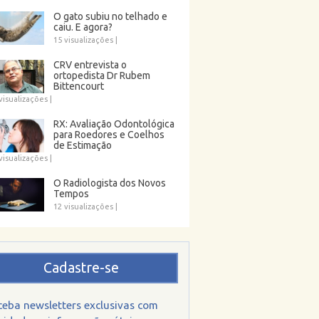
O gato subiu no telhado e
caiu. E agora?
15 visualizações
|
CRV entrevista o
ortopedista Dr Rubem
Bittencourt
visualizações
|
RX: Avaliação Odontológica
para Roedores e Coelhos
de Estimação
visualizações
|
O Radiologista dos Novos
Tempos
12 visualizações
|
Cadastre-se
ceba newsletters exclusivas com