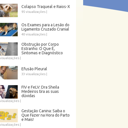
Colapso Traqueal e Raios-X
95 visualizações
|
Os Exames para a Lesão do
Ligamento Cruzado Cranial
40 visualizações
|
Obstrução por Corpo
Estranho: O Que É,
Sintomas e Diagnóstico
visualizações
|
Efusão Pleural
33 visualizações
|
FIV e FeLV: Dra Sheila
Medeiros tira as suas
dúvidas
visualizações
|
Gestação Canina: Saiba o
Que Fazer na Hora do Parto
e Mais!
visualizações
|