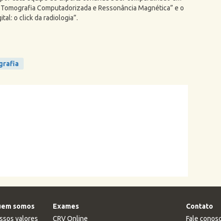
e Tomografia Computadorizada e Ressonância Magnética” e o
tal: o click da radiologia”.
rafia
em somos
Exames
Contato
ssos valores
CRV Online
Fale conos