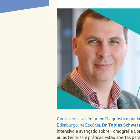
Conferencista sênior em Diagnóstico por 
Edimburgo, na Escócia,
Dr Tobias Schwar
intensivo e avançado sobre Tomografia Com
aulas teóricas e práticas estão abertas pa