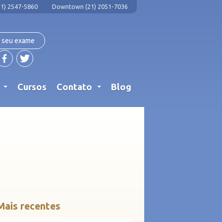
1) 2547-5860
Downtown (21) 2051-7036
 seu exame
s
Cursos
Contato
Blog
...
...
Mais recentes