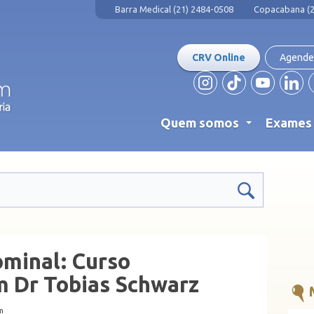
Barra Medical (21) 2484-0508
Copacabana (2
CRV Online
Agende
Quem somos
Exame
...
minal: Curso
m Dr Tobias Schwarz
m