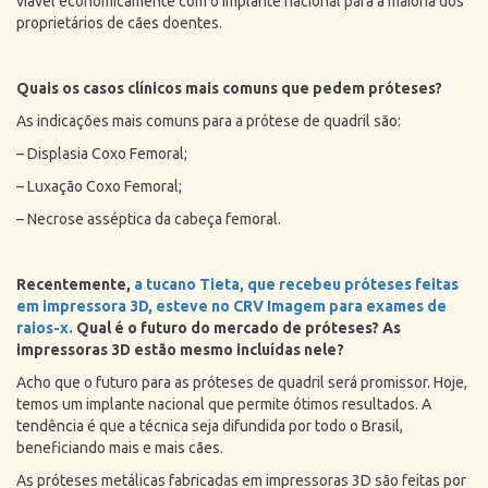
viável economicamente com o implante nacional para a maioria dos
proprietários de cães doentes.
Quais os casos clínicos mais comuns que pedem próteses?
As indicações mais comuns para a prótese de quadril são:
– Displasia Coxo Femoral;
– Luxação Coxo Femoral;
– Necrose asséptica da cabeça femoral.
Recentemente,
a tucano Tieta, que recebeu próteses feitas
em impressora 3D, esteve no CRV Imagem para exames de
raios-x.
Qual é o futuro do mercado de próteses? As
impressoras 3D estão mesmo incluídas nele?
Acho que o futuro para as próteses de quadril será promissor. Hoje,
temos um implante nacional que permite ótimos resultados. A
tendência é que a técnica seja difundida por todo o Brasil,
beneficiando mais e mais cães.
As próteses metálicas fabricadas em impressoras 3D são feitas por