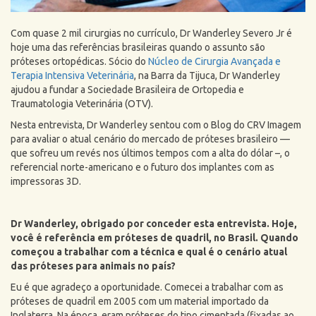
Com quase 2 mil cirurgias no currículo, Dr Wanderley Severo Jr é
hoje uma das referências brasileiras quando o assunto são
próteses ortopédicas. Sócio do
Núcleo de Cirurgia Avançada e
Terapia Intensiva Veterinária
, na Barra da Tijuca, Dr Wanderley
ajudou a fundar a Sociedade Brasileira de Ortopedia e
Traumatologia Veterinária (OTV).
Nesta entrevista, Dr Wanderley sentou com o Blog do CRV Imagem
para avaliar o atual cenário do mercado de próteses brasileiro —
que sofreu um revés nos últimos tempos com a alta do dólar –, o
referencial norte-americano e o futuro dos implantes com as
impressoras 3D.
Dr Wanderley, obrigado por conceder esta entrevista. Hoje,
você é referência em próteses de quadril, no Brasil. Quando
começou a trabalhar com a técnica e qual é o cenário atual
das próteses para animais no país?
Eu é que agradeço a oportunidade. Comecei a trabalhar com as
próteses de quadril em 2005 com um material importado da
Inglaterra. Na época, eram próteses do tipo cimentada (fixadas ao