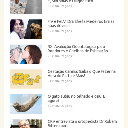
É, Sintomas e Diagnóstico
39 visualizações
|
FIV e FeLV: Dra Sheila Medeiros tira as
suas dúvidas
39 visualizações
|
RX: Avaliação Odontológica para
Roedores e Coelhos de Estimação
26 visualizações
|
Gestação Canina: Saiba o Que Fazer na
Hora do Parto e Mais!
21 visualizações
|
O gato subiu no telhado e caiu. E
agora?
19 visualizações
|
CRV entrevista o ortopedista Dr Rubem
Bittencourt