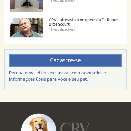
15 visualizações
|
CRV entrevista o ortopedista Dr Rubem
Bittencourt
15 visualizações
|
Cadastre-se
Receba newsletters exclusivas com novidades e
informações úteis para você e seu pet.