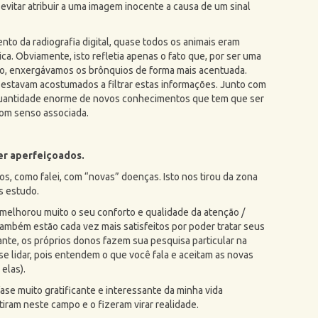
a evitar atribuir a uma imagem inocente a causa de um sinal
nto da radiografia digital, quase todos os animais eram
a. Obviamente, isto refletia apenas o fato que, por ser uma
o, enxergávamos os brônquios de forma mais acentuada.
 estavam acostumados a filtrar estas informações. Junto com
quantidade enorme de novos conhecimentos que tem que ser
om senso associada.
er aperfeiçoados.
os, como falei, com “novas” doenças. Isto nos tirou da zona
s estudo.
 melhorou muito o seu conforto e qualidade da atenção /
também estão cada vez mais satisfeitos por poder tratar seus
nte, os próprios donos fazem sua pesquisa particular na
se lidar, pois entendem o que você fala e aceitam as novas
elas).
se muito gratificante e interessante da minha vida
tiram neste campo e o fizeram virar realidade.