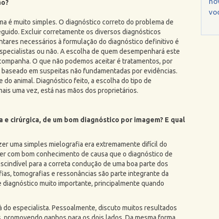
no
ão?
voc
ema é muito simples. O diagnóstico correto do problema de
eguido. Excluir corretamente os diversos diagnósticos
tares necessários à formulação do diagnóstico definitivo é
especialistas ou não. A escolha de quem desempenhará este
 acompanha. O que não podemos aceitar é tratamentos, por
s baseado em suspeitas não fundamentadas por evidências.
e do animal. Diagnóstico feito, a escolha do tipo de
ais uma vez, está nas mãos dos proprietários.
ica e cirúrgica, de um bom diagnóstico por imagem? E qual
er uma simples mielografia era extremamente difícil do
dizer com bom conhecimento de causa que o diagnóstico de
escindível para a correta condução de uma boa parte dos
fias, tomografias e ressonâncias são parte integrante da
e diagnóstico muito importante, principalmente quando
 à do especialista. Pessoalmente, discuto muitos resultados
, promovendo ganhos para os dois lados. Da mesma forma,