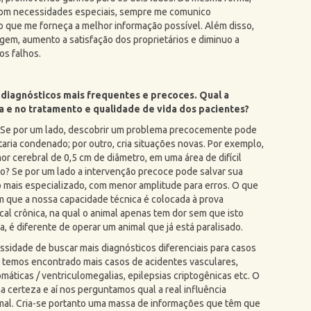
om necessidades especiais, sempre me comunico
 que me forneça a melhor informação possível. Além disso,
agem, aumento a satisfação dos proprietários e diminuo a
os falhos.
iagnósticos mais frequentes e precoces. Qual a
na e no tratamento e qualidade de vida dos pacientes?
. Se por um lado, descobrir um problema precocemente pode
staria condenado; por outro, cria situações novas. Por exemplo,
 cerebral de 0,5 cm de diâmetro, em uma área de difícil
são? Se por um lado a intervenção precoce pode salvar sua
o mais especializado, com menor amplitude para erros. O que
m que a nossa capacidade técnica é colocada à prova
al crônica, na qual o animal apenas tem dor sem que isto
, é diferente de operar um animal que já está paralisado.
sidade de buscar mais diagnósticos diferenciais para casos
, temos encontrado mais casos de acidentes vasculares,
omáticas / ventriculomegalias, epilepsias criptogênicas etc. O
a certeza e aí nos perguntamos qual a real influência
mal. Cria-se portanto uma massa de informações que têm que