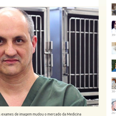
39 
38 
26 
os exames de imagem mudou o mercado da Medicina