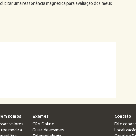
licitar uma ressonância magnética para avaliação dos meus
em somos
Exames
Contato
ssos valores
CRV Online
Fale conos
uipe médica
Guias de exames
Localizaçã
rytelling
Telerradiologia
Canal de D