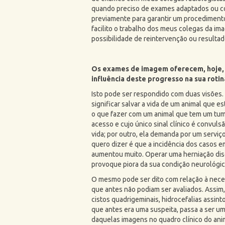
quando preciso de exames adaptados ou c
previamente para garantir um procedimento
facilito o trabalho dos meus colegas da im
possibilidade de reintervenção ou resultad
Os exames de imagem oferecem, hoje, d
influência deste progresso na sua roti
Isto pode ser respondido com duas visões
significar salvar a vida de um animal que e
o que fazer com um animal que tem um tumor
acesso e cujo único sinal clínico é convul
vida; por outro, ela demanda por um serviç
quero dizer é que a incidência dos casos e
aumentou muito. Operar uma herniação disc
provoque piora da sua condição neurológica
O mesmo pode ser dito com relação à neces
que antes não podiam ser avaliados. Assim
cistos quadrigeminais, hidrocefalias assint
que antes era uma suspeita, passa a ser um
daquelas imagens no quadro clínico do ani