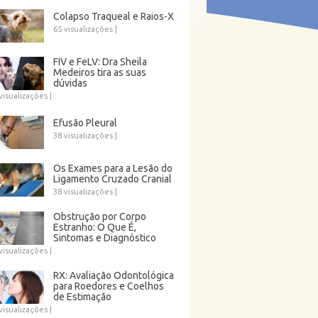
Colapso Traqueal e Raios-X
65 visualizações
|
FIV e FeLV: Dra Sheila
Medeiros tira as suas
dúvidas
visualizações
|
Efusão Pleural
38 visualizações
|
Os Exames para a Lesão do
Ligamento Cruzado Cranial
38 visualizações
|
Obstrução por Corpo
Estranho: O Que É,
Sintomas e Diagnóstico
visualizações
|
RX: Avaliação Odontológica
para Roedores e Coelhos
de Estimação
visualizações
|