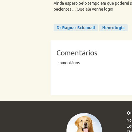
Ainda espero pelo tempo em que poderei so
pacientes… Que ela venha logo!
Dr Ragnar Schamall
Neurologia
Comentários
comentários
Qu
No
Eq
Sto