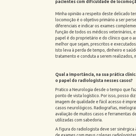
pacientes com dificuldade de locomoç
Minha opinião a respeito deste delicado t
locomoção é o objetivo primário a ser pers
diferenciais e indicar os exames complemen
função de todos os médicos veterinários, 
papel é do proprietário e do clínico que o
melhor que sejam, prescritos e executado
Isto leva à perda de tempo, dinheiro e saúd
tratamento e conduta a serem realizados, m
Qual a importância, na sua prática clín
o papel do radiologista nesses casos?
Pratico a Neurologia desde o tempo que faz
ponto de vista logístico. Por isso, posso 
imagem de qualidade e fácil acesso é impr
casos neurológicos. Radiografias, mielogra
avaliação de muitos casos e ferramentas d
utilizadas com sabedoria.
A figura do radiologista deve ser sinérgica
de exames com meus colegas radiologistas