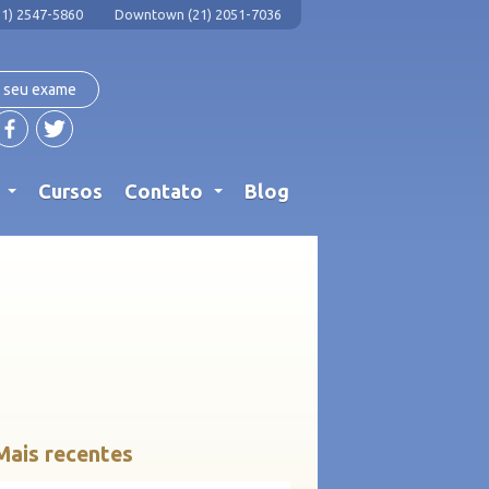
1) 2547-5860
Downtown (21) 2051-7036
 seu exame
s
Cursos
Contato
Blog
...
...
Mais recentes