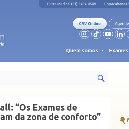
Barra Medical (21) 2484-0508
Copacabana (2
CRV Online
Agende
Quem somos
Exame
...
all: “Os Exames de
am da zona de conforto”