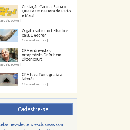
Gestação Canina: Saiba o
Que Fazer na Hora do Parto
e Mais!
visualizações
|
O gato subiu no telhado e
caiu. E agora?
18 visualizações
|
CRV entrevista o
ortopedista Dr Rubem
Bittencourt
visualizações
|
CRV leva Tomografia a
Niterói
13 visualizações
|
Cadastre-se
ceba newsletters exclusivas com