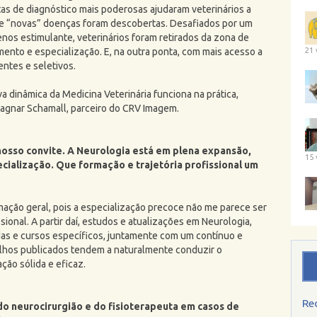
tas de diagnóstico mais poderosas ajudaram veterinários a
 e “novas” doenças foram descobertas. Desafiados por um
nos estimulante, veterinários foram retirados da zona de
ento e especialização. E, na outra ponta, com mais acesso a
21 
entes e seletivos.
 dinâmica da Medicina Veterinária funciona na prática,
Ragnar Schamall, parceiro do CRV Imagem.
 nosso convite. A Neurologia está em plena expansão,
15 
cialização. Que formação e trajetória profissional um
mação geral, pois a especialização precoce não me parece ser
sional. A partir daí, estudos e atualizações em Neurologia,
as e cursos específicos, juntamente com um contínuo e
balhos publicados tendem a naturalmente conduzir o
ção sólida e eficaz.
Re
 do neurocirurgião e do fisioterapeuta em casos de