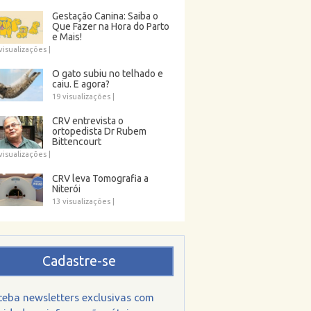
Gestação Canina: Saiba o
Que Fazer na Hora do Parto
e Mais!
visualizações
|
O gato subiu no telhado e
caiu. E agora?
19 visualizações
|
CRV entrevista o
ortopedista Dr Rubem
Bittencourt
visualizações
|
CRV leva Tomografia a
Niterói
13 visualizações
|
Cadastre-se
ceba newsletters exclusivas com