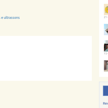
 e ultrassons
21 
15 
Re