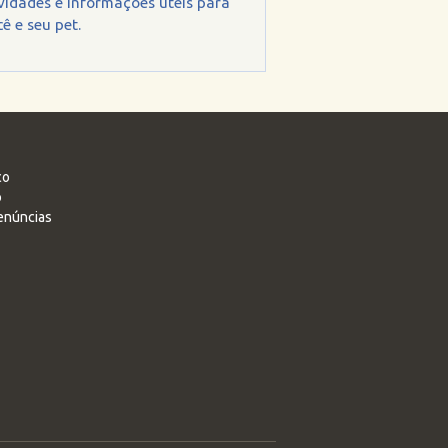
vidades e informações úteis para
ê e seu pet.
co
o
enúncias