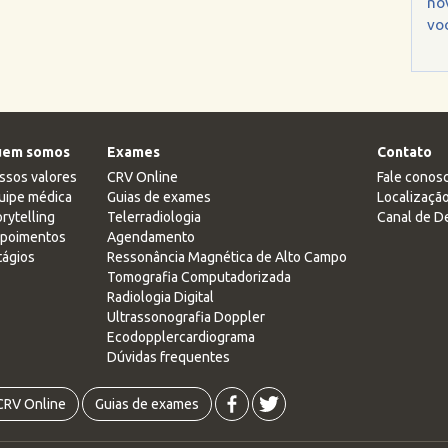
no
voc
em somos
Exames
Contato
ssos valores
CRV Online
Fale conos
uipe médica
Guias de exames
Localizaçã
rytelling
Telerradiologia
Canal de D
poimentos
Agendamento
tágios
Ressonância Magnética de Alto Campo
Tomografia Computadorizada
Radiologia Digital
Ultrassonografia Doppler
Ecodopplercardiograma
Dúvidas frequentes
CRV Online
Guias de exames