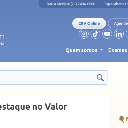
Barra Medical (21) 2484-0508
Copacabana (2
CRV Online
Agende
Quem somos
Exame
...
staque no Valor