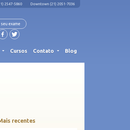
1) 2547-5860
Downtown (21) 2051-7036
 seu exame
s
Cursos
Contato
Blog
...
...
Mais recentes