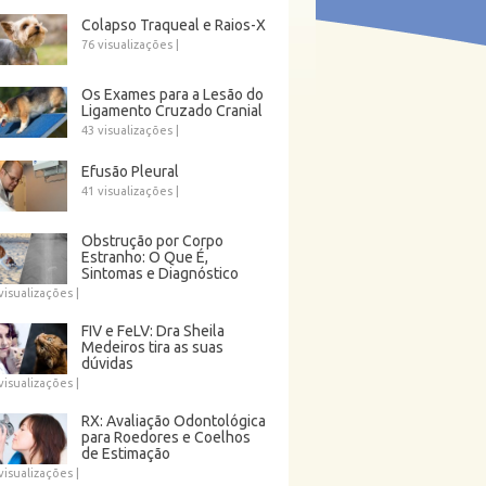
Colapso Traqueal e Raios-X
76 visualizações
|
Os Exames para a Lesão do
Ligamento Cruzado Cranial
43 visualizações
|
Efusão Pleural
41 visualizações
|
Obstrução por Corpo
Estranho: O Que É,
Sintomas e Diagnóstico
visualizações
|
FIV e FeLV: Dra Sheila
Medeiros tira as suas
dúvidas
visualizações
|
RX: Avaliação Odontológica
para Roedores e Coelhos
de Estimação
visualizações
|