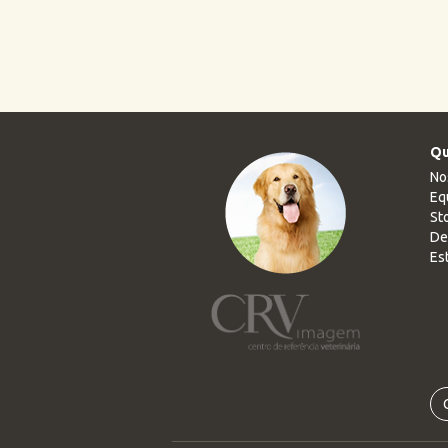
Qu
No
Eq
Sto
De
Es