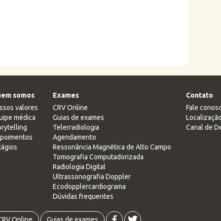
em somos
Exames
Contato
ssos valores
CRV Online
Fale conos
uipe médica
Guias de exames
Localizaçã
rytelling
Telerradiologia
Canal de D
poimentos
Agendamento
tágios
Ressonância Magnética de Alto Campo
Tomografia Computadorizada
Radiologia Digital
Ultrassonografia Doppler
Ecodopplercardiograma
Dúvidas frequentes
CRV Online
Guias de exames