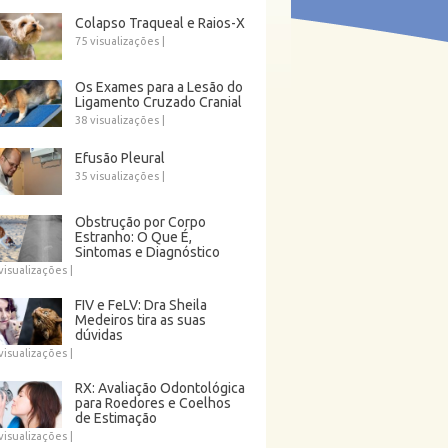
Colapso Traqueal e Raios-X
75 visualizações
|
Os Exames para a Lesão do
Ligamento Cruzado Cranial
38 visualizações
|
Efusão Pleural
35 visualizações
|
Obstrução por Corpo
Estranho: O Que É,
Sintomas e Diagnóstico
visualizações
|
FIV e FeLV: Dra Sheila
Medeiros tira as suas
dúvidas
visualizações
|
RX: Avaliação Odontológica
para Roedores e Coelhos
de Estimação
visualizações
|