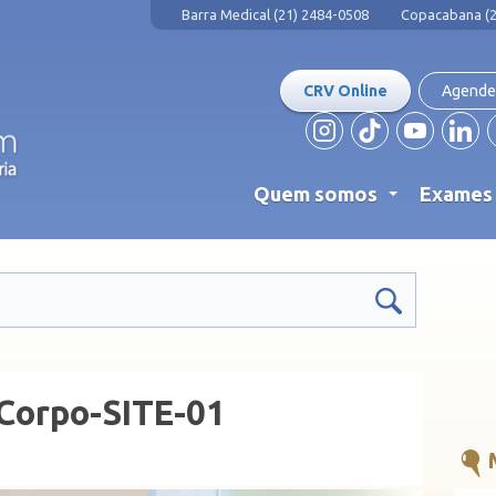
Barra Medical (21) 2484-0508
Copacabana (2
CRV Online
Agende
Quem somos
Exame
...
Corpo-SITE-01