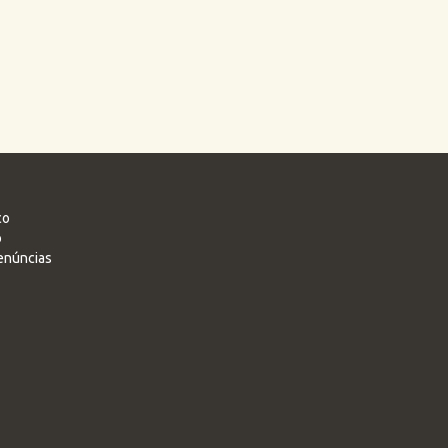
co
o
enúncias