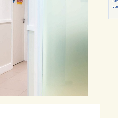
no
voc