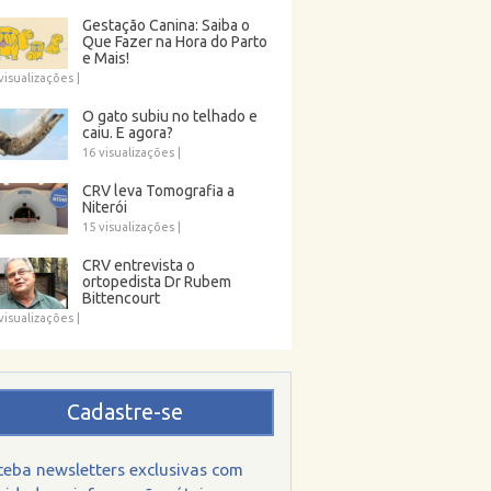
Gestação Canina: Saiba o
Que Fazer na Hora do Parto
e Mais!
visualizações
|
O gato subiu no telhado e
caiu. E agora?
16 visualizações
|
CRV leva Tomografia a
Niterói
15 visualizações
|
CRV entrevista o
ortopedista Dr Rubem
Bittencourt
visualizações
|
Cadastre-se
ceba newsletters exclusivas com