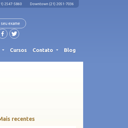
1) 2547-5860
Downtown (21) 2051-7036
 seu exame
s
Cursos
Contato
Blog
...
...
Mais recentes