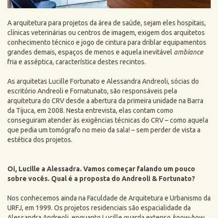
A arquitetura para projetos da área de saúde, sejam eles hospitais,
clínicas veterinárias ou centros de imagem, exigem dos arquitetos
conhecimento técnico e jogo de cintura para driblar equipamentos
grandes demais, espaços de menos e aquela inevitável
ambiance
fria e asséptica, característica destes recintos.
As arquitetas Lucille Fortunato e Alessandra Andreoli, sócias do
escritório Andreoli e Fornatunato, são responsáveis pela
arquitetura do CRV desde a abertura da primeira unidade na Barra
da Tijuca, em 2008. Nesta entrevista, elas contam como
conseguiram atender às exigências técnicas do CRV – como aquela
que pedia um tomógrafo no meio da sala! – sem perder de vista a
estética dos projetos.
Oi, Lucille a Alessadra. Vamos começar falando um pouco
sobre vocês. Qual é a proposta do Andreoli & Fortunato?
Nos conhecemos ainda na Faculdade de Arquitetura e Urbanismo da
URFJ, em 1999. Os projetos residenciais são espacialidade da
Alessandra Andreoli, enquanto Lucille guarda extenso
know-how