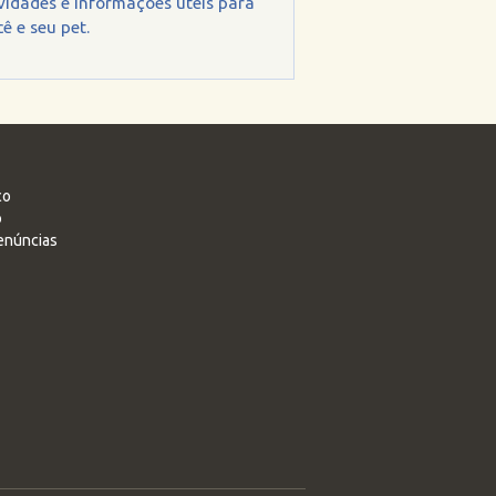
vidades e informações úteis para
ê e seu pet.
co
o
enúncias