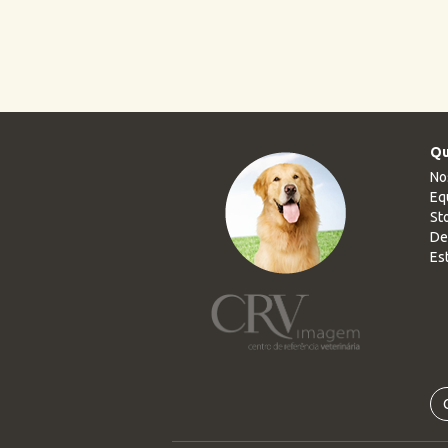
Qu
No
Eq
Sto
De
Es