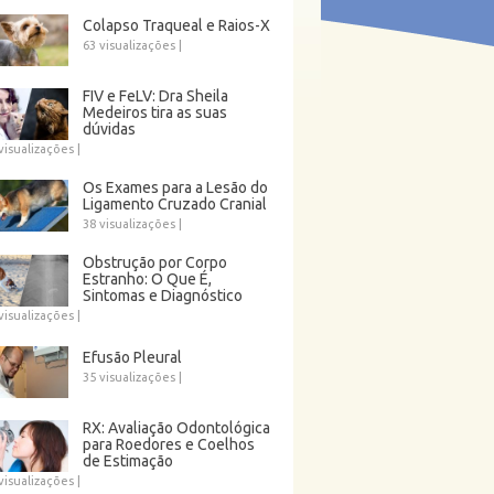
Colapso Traqueal e Raios-X
63 visualizações
|
FIV e FeLV: Dra Sheila
Medeiros tira as suas
dúvidas
visualizações
|
Os Exames para a Lesão do
Ligamento Cruzado Cranial
38 visualizações
|
Obstrução por Corpo
Estranho: O Que É,
Sintomas e Diagnóstico
visualizações
|
Efusão Pleural
35 visualizações
|
RX: Avaliação Odontológica
para Roedores e Coelhos
de Estimação
visualizações
|