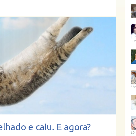
39 
38 
elhado e caiu. E agora?
26 