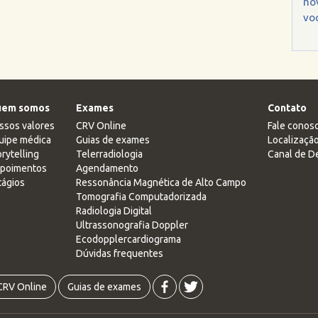
no
voc
em somos
Exames
Contato
ssos valores
CRV Online
Fale conos
uipe médica
Guias de exames
Localizaçã
rytelling
Telerradiologia
Canal de D
poimentos
Agendamento
tágios
Ressonância Magnética de Alto Campo
Tomografia Computadorizada
Radiologia Digital
Ultrassonografia Doppler
Ecodopplercardiograma
Dúvidas frequentes
CRV Online
Guias de exames