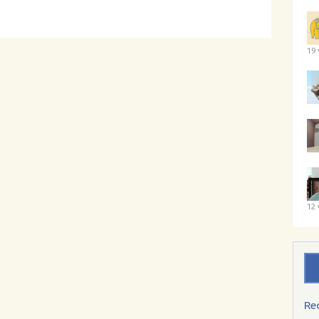
19 
12 
Re