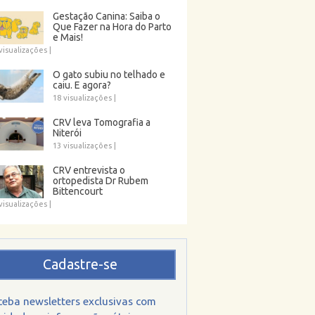
Gestação Canina: Saiba o
Que Fazer na Hora do Parto
e Mais!
visualizações
|
O gato subiu no telhado e
caiu. E agora?
18 visualizações
|
CRV leva Tomografia a
Niterói
13 visualizações
|
CRV entrevista o
ortopedista Dr Rubem
Bittencourt
visualizações
|
Cadastre-se
ceba newsletters exclusivas com