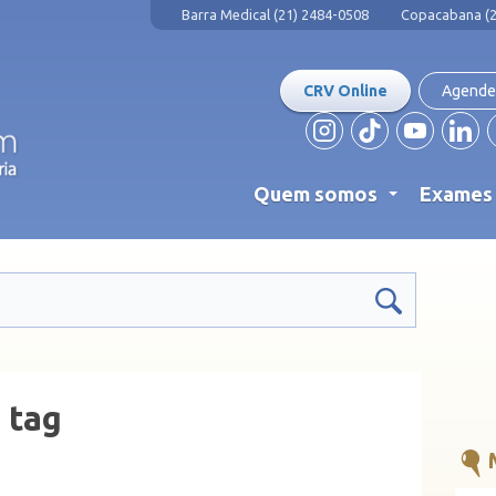
Barra Medical (21) 2484-0508
Copacabana (2
CRV Online
Agende
Quem somos
Exame
...
 tag