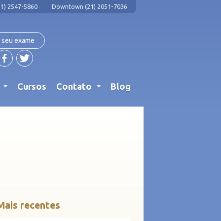
1) 2547-5860
Downtown (21) 2051-7036
 seu exame
s
Cursos
Contato
Blog
...
...
Mais recentes