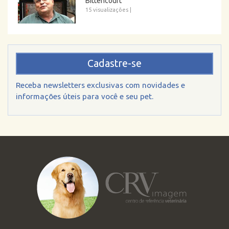
Bittencourt
15 visualizações
|
Cadastre-se
Receba newsletters exclusivas com novidades e
informações úteis para você e seu pet.