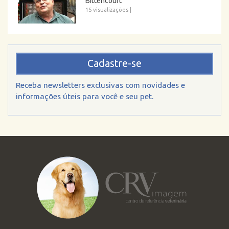
Bittencourt
15 visualizações
|
Cadastre-se
Receba newsletters exclusivas com novidades e
informações úteis para você e seu pet.