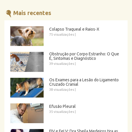
Mais recentes
Colapso Traqueal e Raios-X
75 visualizações
|
Obstrução por Corpo Estranho: O Que
É, Sintomas e Diagnóstico
39 visualizações
|
Os Exames para a Lesão do Ligamento
Cruzado Cranial
38 visualizações
|
Efusão Pleural
35 visualizações
|
FIV e FeLV: Dra Sheila Medeiros tira as