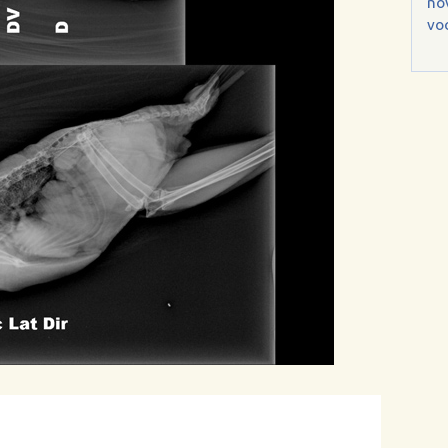
no
voc