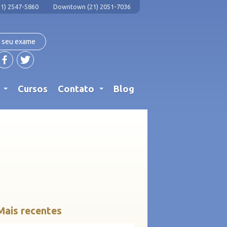
1) 2547-5860
Downtown (21) 2051-7036
 seu exame
s
Cursos
Contato
Blog
...
...
Mais recentes