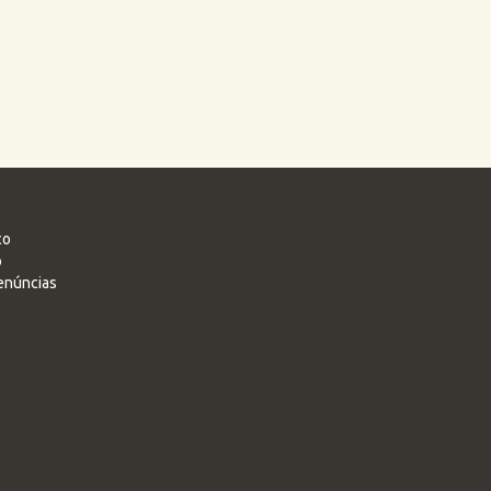
co
o
enúncias