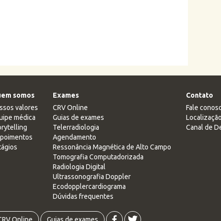
em somos
Exames
Contato
ssos valores
CRV Online
Fale conos
uipe médica
Guias de exames
Localizaçã
rytelling
Telerradiologia
Canal de D
poimentos
Agendamento
tágios
Ressonância Magnética de Alto Campo
Tomografia Computadorizada
Radiologia Digital
Ultrassonografia Doppler
Ecodopplercardiograma
Dúvidas frequentes
CRV Online
Guias de exames