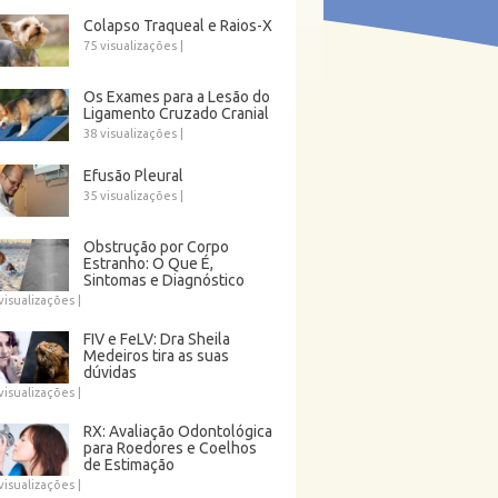
Colapso Traqueal e Raios-X
75 visualizações
|
Os Exames para a Lesão do
Ligamento Cruzado Cranial
38 visualizações
|
Efusão Pleural
35 visualizações
|
Obstrução por Corpo
Estranho: O Que É,
Sintomas e Diagnóstico
visualizações
|
FIV e FeLV: Dra Sheila
Medeiros tira as suas
dúvidas
visualizações
|
RX: Avaliação Odontológica
para Roedores e Coelhos
de Estimação
visualizações
|