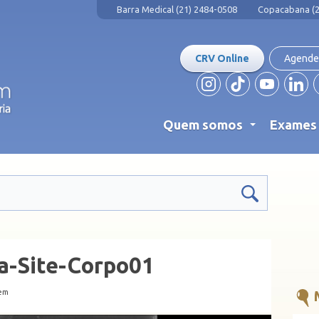
Barra Medical (21) 2484-0508
Copacabana (2
CRV Online
Agende
Quem somos
Exame
...
a-Site-Corpo01
gem