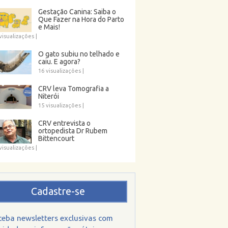
Gestação Canina: Saiba o
Que Fazer na Hora do Parto
e Mais!
visualizações
|
O gato subiu no telhado e
caiu. E agora?
16 visualizações
|
CRV leva Tomografia a
Niterói
15 visualizações
|
CRV entrevista o
ortopedista Dr Rubem
Bittencourt
visualizações
|
Cadastre-se
ceba newsletters exclusivas com