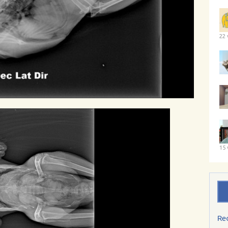
22 
15 
Re