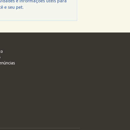
vidades e informações úteis para
ê e seu pet.
co
o
enúncias