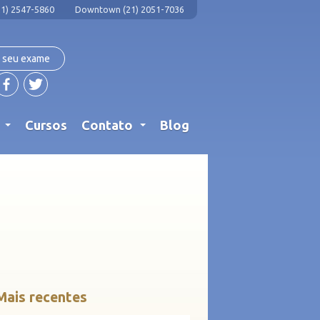
1) 2547-5860
Downtown (21) 2051-7036
 seu exame
s
Cursos
Contato
Blog
...
...
Mais recentes