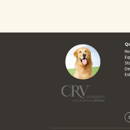
Qu
No
Eq
Sto
De
Es