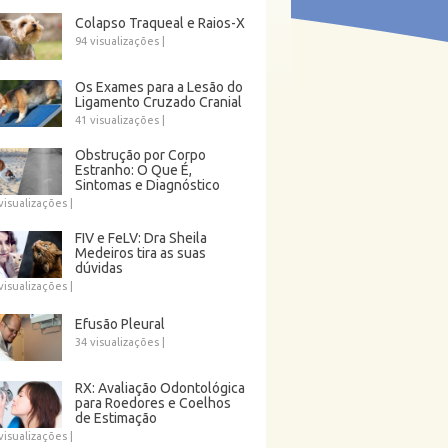
Colapso Traqueal e Raios-X
94 visualizações
|
Os Exames para a Lesão do
Ligamento Cruzado Cranial
41 visualizações
|
Obstrução por Corpo
Estranho: O Que É,
Sintomas e Diagnóstico
visualizações
|
FIV e FeLV: Dra Sheila
Medeiros tira as suas
dúvidas
visualizações
|
Efusão Pleural
34 visualizações
|
RX: Avaliação Odontológica
para Roedores e Coelhos
de Estimação
visualizações
|