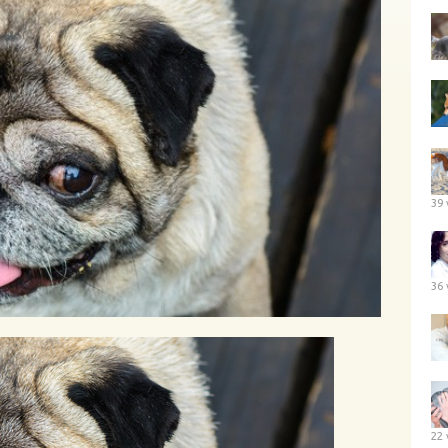
39 
36 
22 