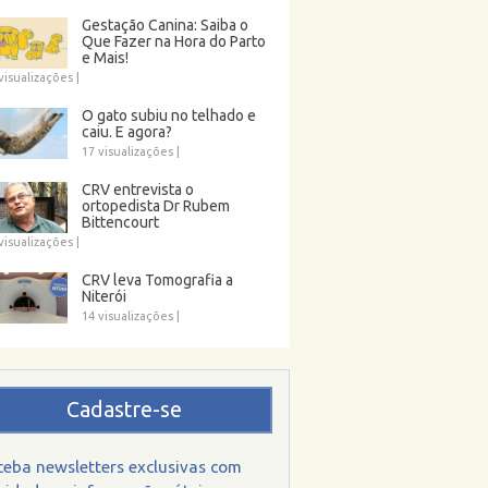
Gestação Canina: Saiba o
Que Fazer na Hora do Parto
e Mais!
visualizações
|
O gato subiu no telhado e
caiu. E agora?
17 visualizações
|
CRV entrevista o
ortopedista Dr Rubem
Bittencourt
visualizações
|
CRV leva Tomografia a
Niterói
14 visualizações
|
Cadastre-se
ceba newsletters exclusivas com