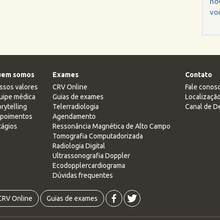
no
voc
em somos
Exames
Contato
ssos valores
CRV Online
Fale conos
uipe médica
Guias de exames
Localizaçã
rytelling
Telerradiologia
Canal de D
poimentos
Agendamento
tágios
Ressonância Magnética de Alto Campo
Tomografia Computadorizada
Radiologia Digital
Ultrassonografia Doppler
Ecodopplercardiograma
Dúvidas frequentes
CRV Online
Guias de exames