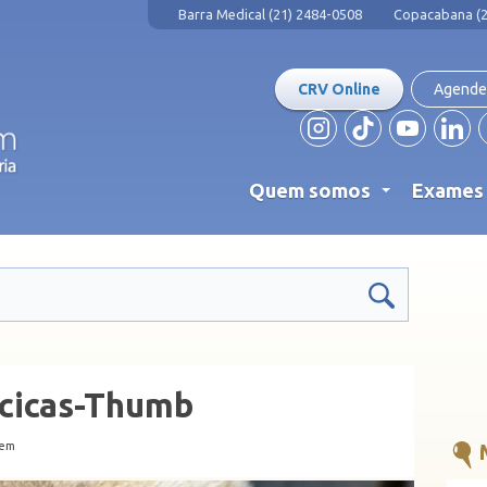
Barra Medical (21) 2484-0508
Copacabana (2
CRV Online
Agende
Quem somos
Exame
...
cicas-Thumb
gem