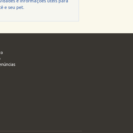
vidades e informações úteis para
ê e seu pet.
co
o
enúncias