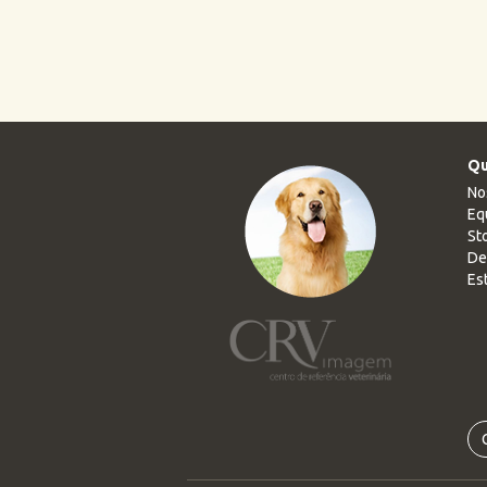
Qu
No
Eq
Sto
De
Es