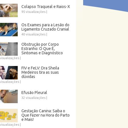
Colapso Traqueal e Raios-X
95 visualizações
|
Os Exames para a Lesão do
Ligamento Cruzado Cranial
40 visualizações
|
Obstrução por Corpo
Estranho: O Que É,
Sintomas e Diagnóstico
visualizações
|
FIV e FeLV: Dra Sheila
Medeiros tira as suas
dúvidas
visualizações
|
Efusão Pleural
32 visualizações
|
Gestação Canina: Saiba o
Que Fazer na Hora do Parto
e Mais!
visualizações
|