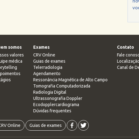
no
voc
em somos
Exames
Contato
ssos valores
CRV Online
Fale conos
uipe médica
Guias de exames
Localizaçã
rytelling
Telerradiologia
Canal de D
poimentos
Agendamento
tágios
Ressonância Magnética de Alto Campo
Tomografia Computadorizada
Radiologia Digital
Ultrassonografia Doppler
Ecodopplercardiograma
Dúvidas frequentes
CRV Online
Guias de exames