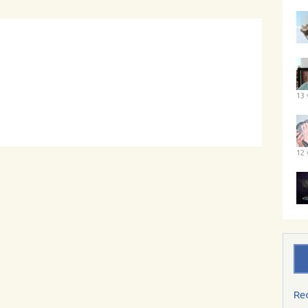
13 
12 
Re