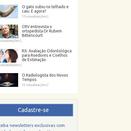
O gato subiu no telhado e
caiu. E agora?
15 visualizações
|
CRV entrevista o
ortopedista Dr Rubem
Bittencourt
visualizações
|
RX: Avaliação Odontológica
para Roedores e Coelhos
de Estimação
visualizações
|
O Radiologista dos Novos
Tempos
12 visualizações
|
Cadastre-se
ceba newsletters exclusivas com