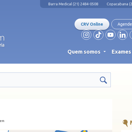
Barra Medical (21) 2484-0508
Copacabana (2
CRV Online
Agende
Quem somos
Exame
...
gem