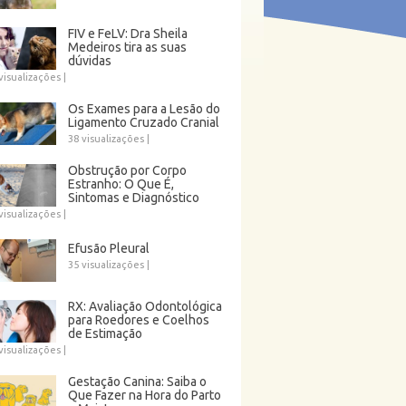
FIV e FeLV: Dra Sheila
Medeiros tira as suas
dúvidas
visualizações
|
Os Exames para a Lesão do
Ligamento Cruzado Cranial
38 visualizações
|
Obstrução por Corpo
Estranho: O Que É,
Sintomas e Diagnóstico
visualizações
|
Efusão Pleural
35 visualizações
|
RX: Avaliação Odontológica
para Roedores e Coelhos
de Estimação
visualizações
|
Gestação Canina: Saiba o
Que Fazer na Hora do Parto