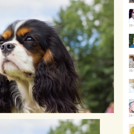
39 
38 
26 