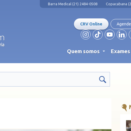
Barra Medical (21) 2484-0508
Copacabana (2
CRV Online
Agende
Quem somos
Exame
...