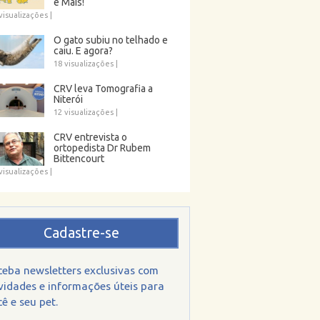
e Mais!
visualizações
|
O gato subiu no telhado e
caiu. E agora?
18 visualizações
|
CRV leva Tomografia a
Niterói
12 visualizações
|
CRV entrevista o
ortopedista Dr Rubem
Bittencourt
visualizações
|
Cadastre-se
ceba newsletters exclusivas com
vidades e informações úteis para
ê e seu pet.