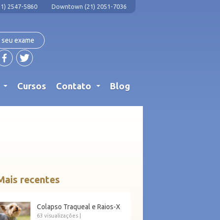
1) 2547-5860
Downtown (21) 2051-7036
 seu exame
s
Cursos
Contato
Blog
...
...
Mais recentes
Colapso Traqueal e Raios-X
63 visualizações
|