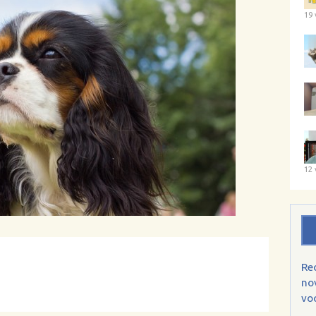
19 
12 
Re
no
voc